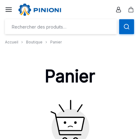
Aller
à/au
Pan
contenu
Accueil
Boutique
Panier
Panier