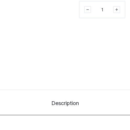
MOTEUR
PAS
A
PAS
NEMA23
57STH56-
2804
quantité
Description