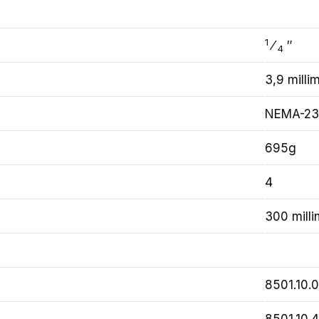
1
⁄
″
4
3,9 milli
NEMA-23
695g
4
300 milli
8501.10.