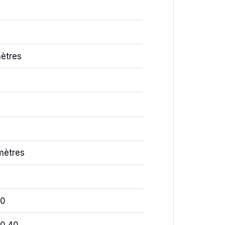
mètres
mètres
00