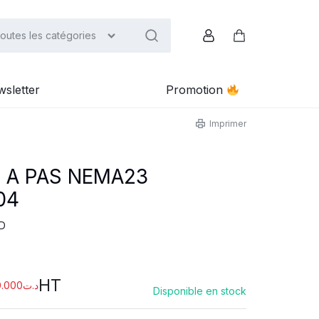
outes les catégories
Compte
Panier
sletter
Promotion
Imprimer
 A PAS NEMA23
04
D
HT
0.000
د.ت
Disponible en stock