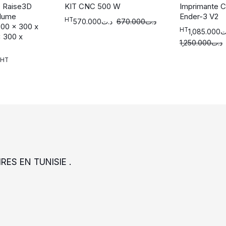
D Raise3D
KIT CNC 500 W
Imprimante C
olume
Ender-3 V2
HT
570.000
د.ت
670.000
د.ت
300 x 300 x
HT
1,085.000
ت
 300 x
1,250.000
د.ت
HT
RES EN TUNISIE .