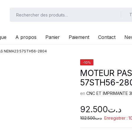
T
que
A propos
Panier
Paiement
Contact
New
AS NEMA23 57STH56-2804
-10%
MOTEUR PAS
57STH56-28
en
CNC ET IMPRIMANTE 3
92.500
د.ت
102.500
د.ت
Enregistrer :
1