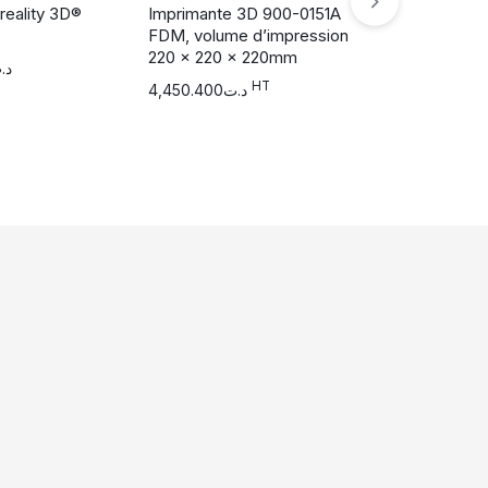
reality 3D®
Imprimante 3D 900-0151A
Imprimante 
FDM, volume d’impression
M200 Plus 
220 x 220 x 220mm
d’impressio
د.
180mm
HT
4,450.400
د.ت
HT
0.000
د.ت