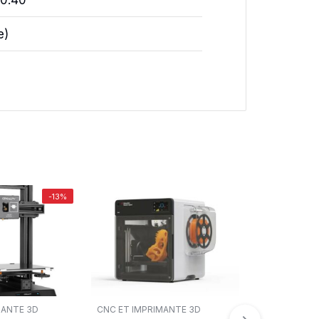
40.40
e)
-13%
MANTE 3D
CNC ET IMPRIMANTE 3D
CNC ET IMPR