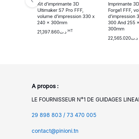
Kit d’imprimante 3D
Imprimante 3
Ultimaker S7 Pro FFF,
Forge1 FFF, v
volume d’impression 330 x
d’impression 
240 x 300mm
300 And 255 x
300mm
HT
21,397.860
د.ت
22,565.020
د.ت
A propos :
LE FOURNISSEUR N°1 DE GUIDAGES LINEAI
29 898 803 /
73 470 005
contact@pinioni.tn