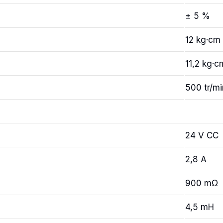
± 5 %
12 kg·cm
11,2 kg·c
500 tr/mi
24 V CC
2,8 A
900 mΩ
4,5 mH