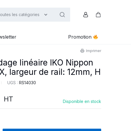
outes les catégories
Compte
Panier
sletter
Promotion
Imprimer
dage linéaire IKO Nippon
 largeur de rail: 12mm, H
UGS :
RS14030
د
HT
Disponible en stock