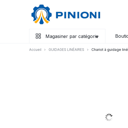
Aller
à/au
contenu
Bouti
Magasiner par catégorie
Accueil
GUIDAGES LINÉAIRES
Chariot à guidage lin