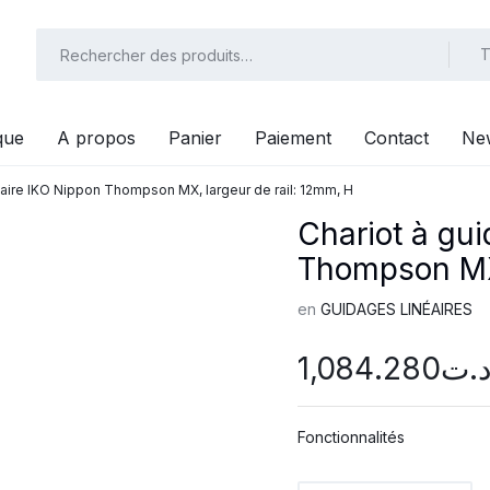
T
que
A propos
Panier
Paiement
Contact
New
éaire IKO Nippon Thompson MX, largeur de rail: 12mm, H
Chariot à gui
Thompson MX,
en
GUIDAGES LINÉAIRES
1,084.280
.ت
Fonctionnalités