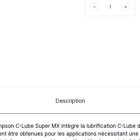
Chariot
à
guidage
linéaire
IKO
Nippon
Thompson
MX,
largeur
de
rail:
12mm,
H
Description
quantité
pson C-Lube Super MX intègre la lubrification C-Lube da
 être obtenues pour les applications nécessitant une