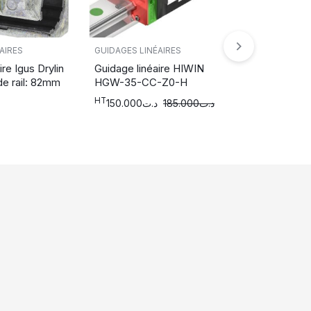
AIRES
GUIDAGES LINÉAIRES
GUIDAGES LIN
re Igus Drylin
Guidage linéaire HIWIN
Chariot à gu
de rail: 82mm
HGW-35-CC-Z0-H
INA KWVE2
HT
HT
150.000
د.ت
185.000
د.ت
299.900
ت