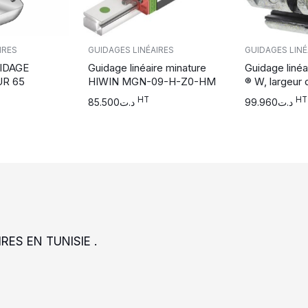
IRES
GUIDAGES LINÉAIRES
GUIDAGES LINÉ
IDAGE
Guidage linéaire minature
Guidage linéai
R 65
HIWIN MGN-09-H-Z0-HM
® W, largeur 
HT
HT
85.500
د.ت
99.960
د.ت
RES EN TUNISIE .