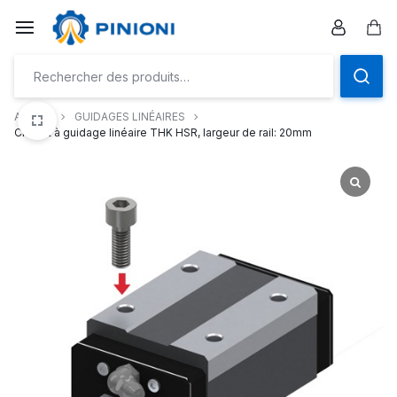
Aller
à/au
Pan
contenu
Accueil
GUIDAGES LINÉAIRES
Chariot à guidage linéaire THK HSR, largeur de rail: 20mm