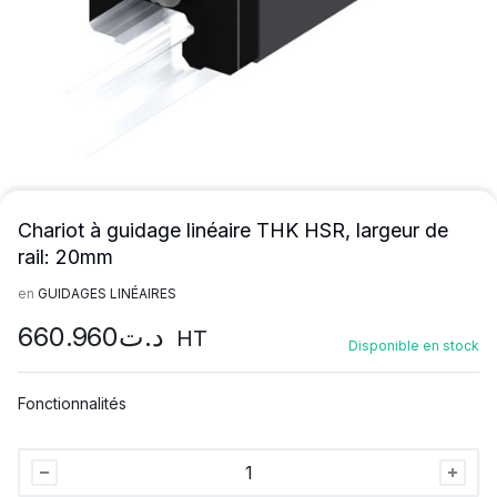
Chariot à guidage linéaire THK HSR, largeur de
rail: 20mm
en
GUIDAGES LINÉAIRES
660.960
د.ت
HT
Disponible en stock
Fonctionnalités
Chariot
à