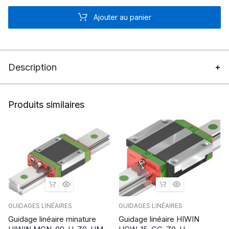
guidage
Ajouter au panier
linéaire
THK
HSR,
largeur
Description
de
rail:
20mm
Produits similaires
quantité
GUIDAGES LINÉAIRES
GUIDAGES LINÉAIRES
Guidage linéaire minature
Guidage linéaire HIWIN