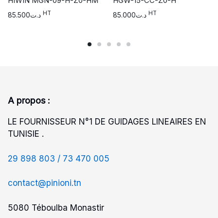
HIWIN MGN-09-H-Z0-HM
HGW-15-CC-Z0-H
HT
HT
85.500
د.ت
85.000
د.ت
A propos :
LE FOURNISSEUR N°1 DE GUIDAGES LINEAIRES EN
TUNISIE .
29 898 803 /
73 470 005
contact@pinioni.tn
5080 Téboulba Monastir