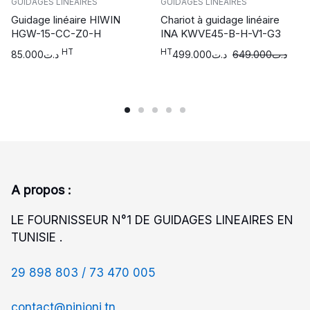
GUIDAGES LINÉAIRES
GUIDAGES LINÉAIRES
Guidage linéaire HIWIN
Chariot à guidage linéaire
HGW-15-CC-Z0-H
INA KWVE45-B-H-V1-G3
HT
HT
85.000
د.ت
499.000
د.ت
649.000
د.ت
A propos :
LE FOURNISSEUR N°1 DE GUIDAGES LINEAIRES EN
TUNISIE .
29 898 803 /
73 470 005
contact@pinioni.tn