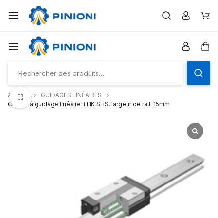
Aller
à/au
Pan
contenu
Pan
Accueil
GUIDAGES LINÉAIRES
Chariot à guidage linéaire THK SHS, largeur de rail: 15mm