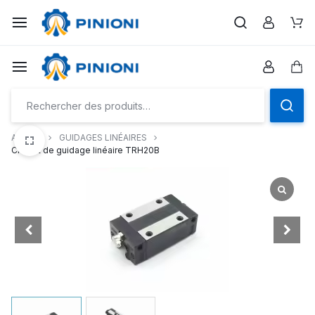
Aller
à/au
Pan
contenu
Pan
Accueil
GUIDAGES LINÉAIRES
Chariot de guidage linéaire TRH20B