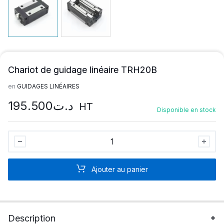
Chariot de guidage linéaire TRH20B
en
GUIDAGES LINÉAIRES
195.500
د.ت
HT
Disponible en stock
Chariot
de
guidage
Ajouter au panier
linéaire
TRH20B
quantité
Description