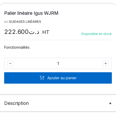
Palier linéaire Igus WJRM
en
GUIDAGES LINÉAIRES
222.600
د.ت
HT
Disponible en stock
Fonctionnalités
Palier
linéaire
Igus
Ajouter au panier
WJRM
quantité
Description