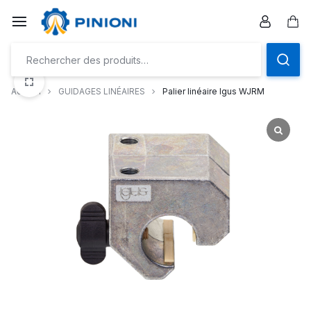
Aller
à/au
Pan
contenu
Accueil
GUIDAGES LINÉAIRES
Palier linéaire Igus WJRM