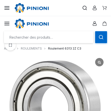
Aller
à/au
Pan
contenu
Pan
Accueil
ROULEMENTS
Roulement 6313 2Z C3