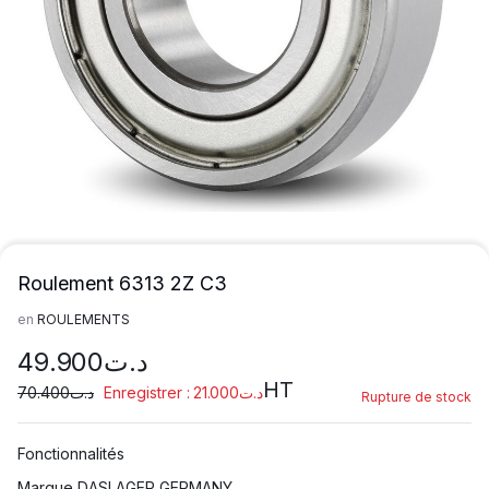
Roulement 6313 2Z C3
en
ROULEMENTS
49.900
د.ت
HT
70.400
د.ت
Enregistrer :
21.000
د.ت
Rupture de stock
Fonctionnalités
Marque DASLAGER GERMANY