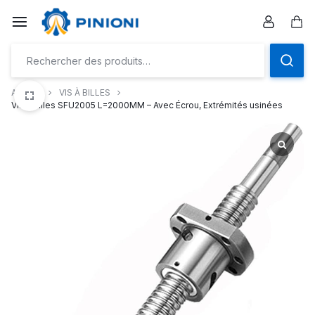
Aller
à/au
Pan
contenu
Accueil
VIS À BILLES
Vis à Billes SFU2005 L=2000MM – Avec Écrou, Extrémités usinées