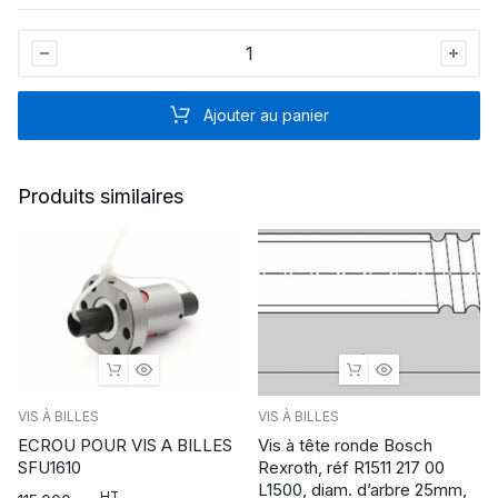
Vis
à
Billes
Ajouter au panier
SFU2005
L=2000MM
–
Produits similaires
Avec
Écrou,
Extrémités
usinées
quantité
VIS À BILLES
VIS À BILLES
ECROU POUR VIS A BILLES
Vis à tête ronde Bosch
SFU1610
Rexroth, réf R1511 217 00
L1500, diam. d’arbre 25mm,
HT