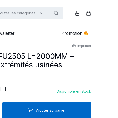
outes les catégories
Compte
Panier
sletter
Promotion
Imprimer
s SFU2505 L=2000MM –
Extrémités usinées
HT
Disponible en stock
Ajouter au panier