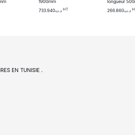
0mm
1900mm
longueur 50
HT
H
733.940
د.ت
266.860
د.ت
RES EN TUNISIE .