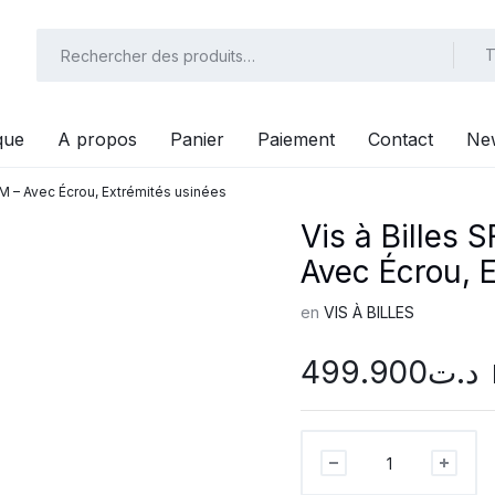
T
que
A propos
Panier
Paiement
Contact
New
M – Avec Écrou, Extrémités usinées
Vis à Bille
Avec Écrou, 
en
VIS À BILLES
499.900
د.ت
Vis
à