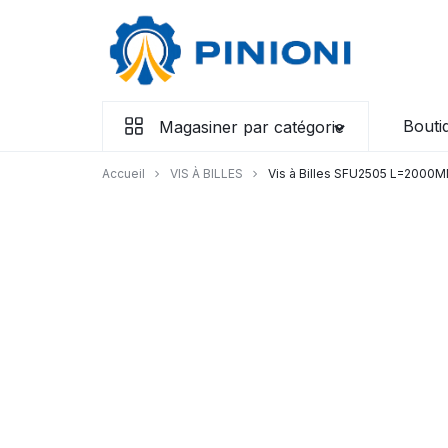
Aller
à/au
contenu
Bouti
Magasiner par catégorie
Accueil
VIS À BILLES
Vis à Billes SFU2505 L=2000M