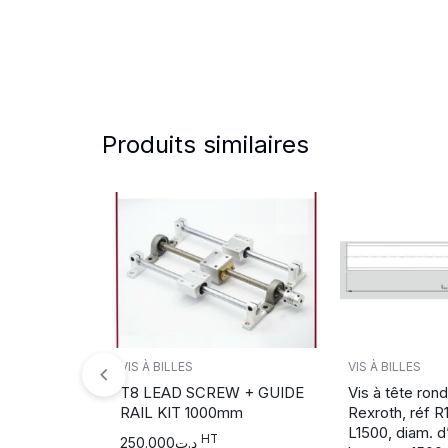
Produits similaires
VIS À BILLES
VIS À BILLES
T8 LEAD SCREW + GUIDE
Vis à tête ron
RAIL KIT 1000mm
Rexroth, réf R
L1500, diam. d
HT
250.000
د.ت