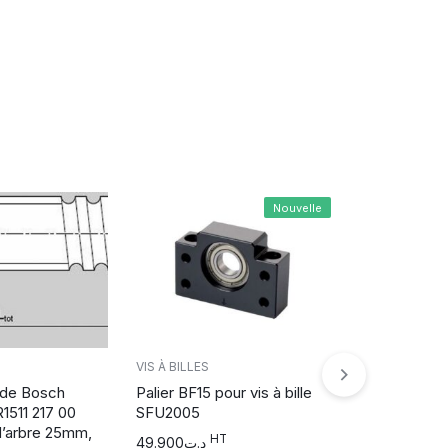
Nouvelle
VIS À BILLES
Arbre à vis 
VIS À BILLES
in Motion, r
onde Bosch
Palier BF15 pour vis à bille
1000 G9 PA
R1511 217 00
SFU2005
d’arbre 6mm
d’arbre 25mm,
HT
1050mm
49.900
د.ت