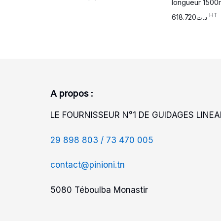
longueur 150
HT
618.720
د.ت
A propos :
LE FOURNISSEUR N°1 DE GUIDAGES LINEAI
29 898 803 /
73 470 005
contact@pinioni.tn
5080 Téboulba Monastir